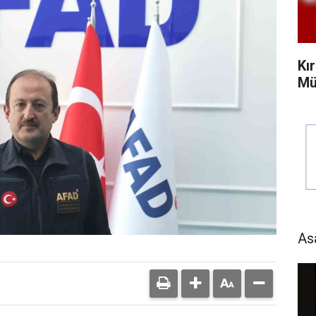
Kı
Mü
As