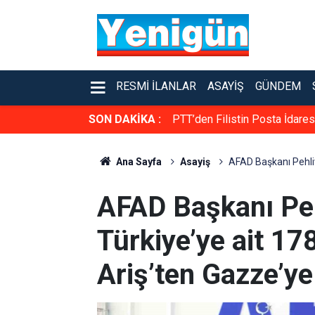
RESMI İLANLAR
ASAYIŞ
GÜNDEM
SON DAKİKA :
PTT’den Filistin Posta İdare
Ana Sayfa
Asayiş
AFAD Başkanı Pehliva
AFAD Başkanı Peh
Türkiye’ye ait 178
Ariş’ten Gazze’ye