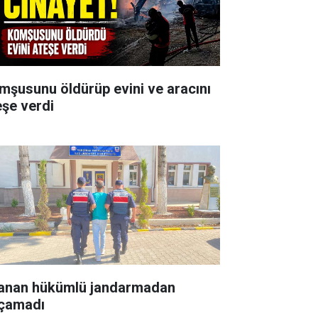
mşusunu öldürüp evini ve aracını
eşe verdi
anan hükümlü jandarmadan
çamadı