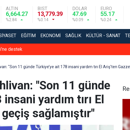
ALTIN
BIST
DOLAR
EURO
6,664.27
13,779.39
47.69
55.17
%2.84
%0.14
%0.09
%0.24
SIYASET
EĞITIM
EKONOMI
SAĞLIK
KÜLTÜR - SANAT
T
si’ne destek
n: "Son 11 günde Türkiye’ye ait 178 insani yardım tırı El Ariş’ten Gazze
livan: "Son 11 günde
Re
 insani yardım tırı El
 geçiş sağlamıştır"