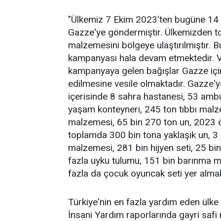
"Ülkemiz 7 Ekim 2023'ten bugüne 14 
Gazze'ye göndermiştir. Ülkemizden t
malzemesini bölgeye ulaştırılmıştır. Bu
kampanyası hala devam etmektedir. Va
kampanyaya gelen bağışlar Gazze içi
edilmesine vesile olmaktadır. Gazze'
içerisinde 8 sahra hastanesi, 53 amb
yaşam konteyneri, 245 ton tıbbı malz
malzemesi, 65 bin 270 ton un, 2023 ö
toplamda 300 bin tona yaklaşık un, 3 
malzemesi, 281 bin hijyen seti, 25 bi
fazla uyku tulumu, 151 bin barınma m
fazla da çocuk oyuncak seti yer almak
Türkiye'nin en fazla yardım eden ülke
İnsani Yardım raporlarında gayri safi 