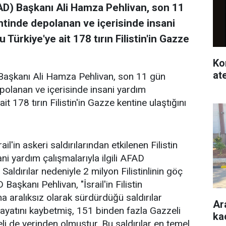
AD) Başkanı Ali Hamza Pehlivan, son 11
kentinde depolanan ve içerisinde insani
ürkiye'ye ait 178 tırın Filistin'in Gazze
Ko
at
Başkanı Ali Hamza Pehlivan, son 11 gün
depolanan ve içerisinde insani yardım
 178 tırın Filistin'in Gazze kentine ulaştığını
'in askeri saldırılarından etkilenen Filistin
ni yardım çalışmalarıyla ilgili AFAD
aldırılar nedeniyle 2 milyon Filistinlinin göç
aşkanı Pehlivan, "İsrail'in Filistin
 aralıksız olarak sürdürdüğü saldırılar
Ar
ayatını kaybetmiş, 151 binden fazla Gazzeli
ka
li de yerinden olmuştur. Bu saldırılar en temel