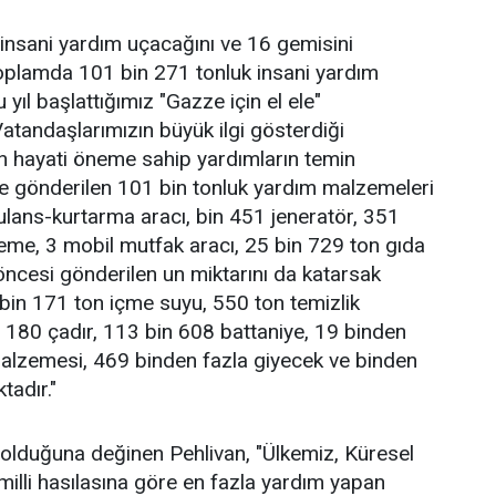
insani yardım uçacağını ve 16 gemisini
oplamda 101 bin 271 tonluk insani yardım
 yıl başlattığımız "Gazze için el ele"
tandaşlarımızın büyük ilgi gösterdiği
n hayati öneme sahip yardımların temin
ye gönderilen 101 bin tonluk yardım malzemeleri
ulans-kurtarma aracı, bin 451 jeneratör, 351
eme, 3 mobil mutfak aracı, 25 bin 729 ton gıda
ncesi gönderilen un miktarını da katarsak
bin 171 ton içme suyu, 550 ton temizlik
n 180 çadır, 113 bin 608 battaniye, 19 binden
alzemesi, 469 binden fazla giyecek ve binden
tadır."
 olduğuna değinen Pehlivan, "Ülkemiz, Küresel
milli hasılasına göre en fazla yardım yapan