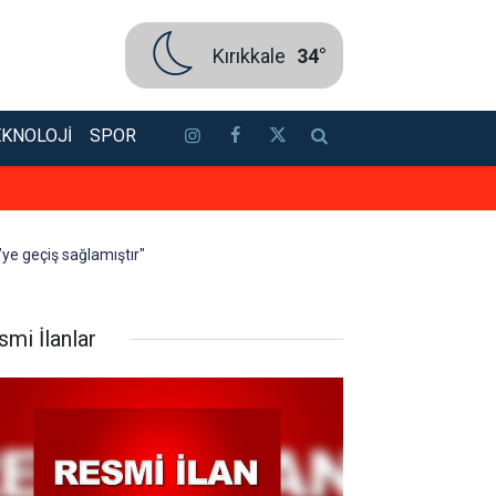
Kırıkkale
34°
EKNOLOJI
SPOR
Bakan Ersoy ile Acun Ilıcalı bir ar
’ye geçiş sağlamıştır"
smi İlanlar