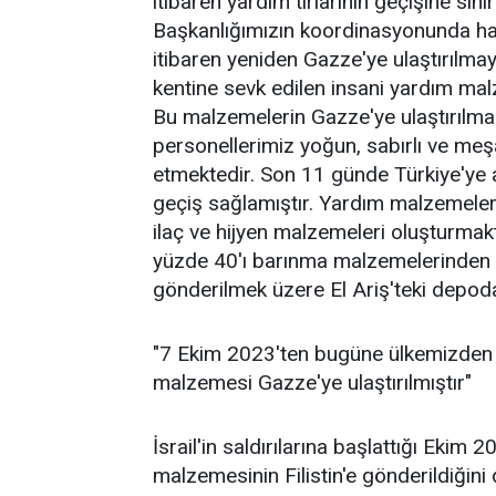
itibaren yardım tırlarının geçişine sınır
Başkanlığımızın koordinasyonunda haz
itibaren yeniden Gazze'ye ulaştırılmay
kentine sevk edilen insani yardım ma
Bu malzemelerin Gazze'ye ulaştırılmas
personellerimiz yoğun, sabırlı ve me
etmektedir. Son 11 günde Türkiye'ye ai
geçiş sağlamıştır. Yardım malzemeleri
ilaç ve hijyen malzemeleri oluşturmak
yüzde 40'ı barınma malzemelerinden 
gönderilmek üzere El Ariş'teki depoda 
"7 Ekim 2023'ten bugüne ülkemizden 
malzemesi Gazze'ye ulaştırılmıştır"
İsrail'in saldırılarına başlattığı Eki
malzemesinin Filistin'e gönderildiğini 