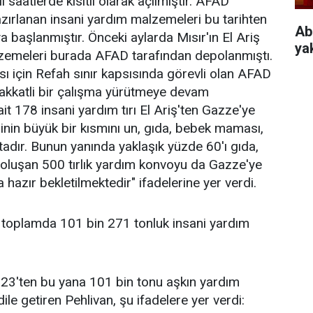
lı saatlerde kısıtlı olarak açılmıştır. AFAD
ırlanan insani yardım malzemeleri bu tarihten
Ab
a başlanmıştır. Önceki aylarda Mısır'ın El Ariş
ya
lzemeleri burada AFAD tarafından depolanmıştı.
ı için Refah sınır kapsısında görevli olan AFAD
şakkatli bir çalışma yürütmeye devam
t 178 insani yardım tırı El Ariş'ten Gazze'ye
nin büyük bir kısmını un, gıda, bebek maması,
tadır. Bunun yanında yaklaşık yüzde 60'ı gıda,
oluşan 500 tırlık yardım konvoyu da Gazze'ye
hazır bekletilmektedir" ifadelerine yer verdi.
toplamda 101 bin 271 tonluk insani yardım
m 2023'ten bu yana 101 bin tonu aşkın yardım
dile getiren Pehlivan, şu ifadelere yer verdi: