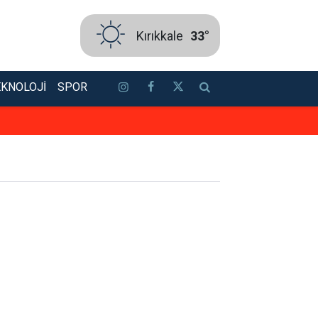
Kırıkkale
33°
EKNOLOJI
SPOR
TSO’ya güçlü aday: Erol Ayan! To