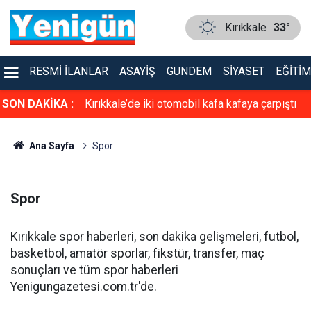
Kırıkkale
33°
RESMI İLANLAR
ASAYIŞ
GÜNDEM
SIYASET
EĞITIM
faya çarpıştı
SON DAKİKA :
TSO’ya güçlü aday: Erol Ayan! Toptan ve
Perakende Gıdacılar Grubunda yarışacak
Ana Sayfa
Spor
Spor
Kırıkkale spor haberleri, son dakika gelişmeleri, futbol,
basketbol, amatör sporlar, fikstür, transfer, maç
sonuçları ve tüm spor haberleri
Yenigungazetesi.com.tr'de.