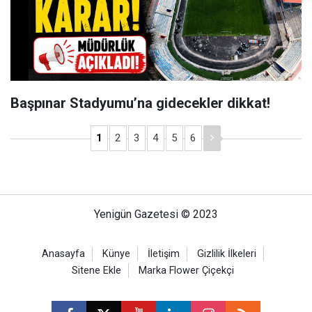
Başpınar Stadyumu’na gidecekler dikkat!
1
2
3
4
5
6
Yenigün Gazetesi © 2023
Anasayfa
Künye
İletişim
Gizlilik İlkeleri
Sitene Ekle
Marka Flower Çiçekçi