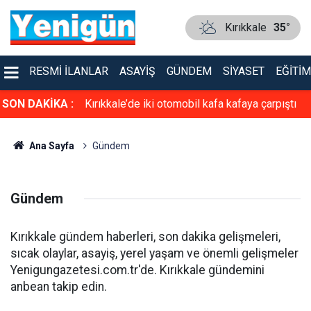
Kırıkkale
35°
RESMI İLANLAR
ASAYIŞ
GÜNDEM
SIYASET
EĞITIM
asiyet!
SON DAKİKA :
Kırıkkale’de iki otomobil kafa kafaya çarpıştı
Ana Sayfa
Gündem
Gündem
Kırıkkale gündem haberleri, son dakika gelişmeleri,
sıcak olaylar, asayiş, yerel yaşam ve önemli gelişmeler
Yenigungazetesi.com.tr'de. Kırıkkale gündemini
anbean takip edin.