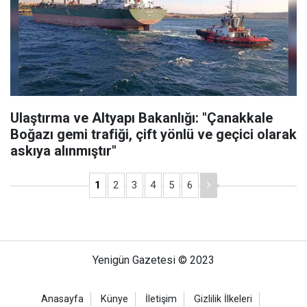
Ulaştırma ve Altyapı Bakanlığı: "Çanakkale
Boğazı gemi trafiği, çift yönlü ve geçici olarak
askıya alınmıştır"
1
2
3
4
5
6
Yenigün Gazetesi © 2023
Anasayfa
Künye
İletişim
Gizlilik İlkeleri