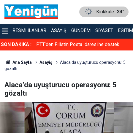
Kırıkkale
34°
RESMI İLANLAR
ASAYIŞ
GÜNDEM
SIYASET
EĞITIM
ne destek
SON DAKİKA :
Bakan Ersoy ile Acun Ilıcalı bir araya geldi
Ana Sayfa
Asayiş
Alaca’da uyuşturucu operasyonu: 5
gözaltı
Alaca’da uyuşturucu operasyonu: 5
gözaltı