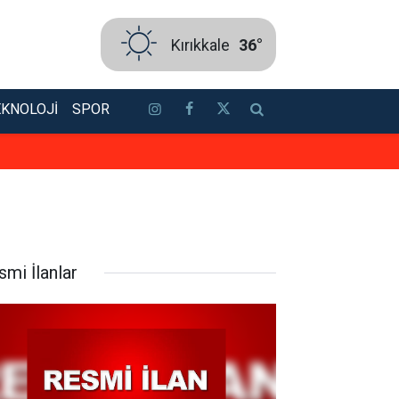
Kırıkkale
36°
EKNOLOJI
SPOR
Konser gibi sünnet düğünü: Kırık
smi İlanlar