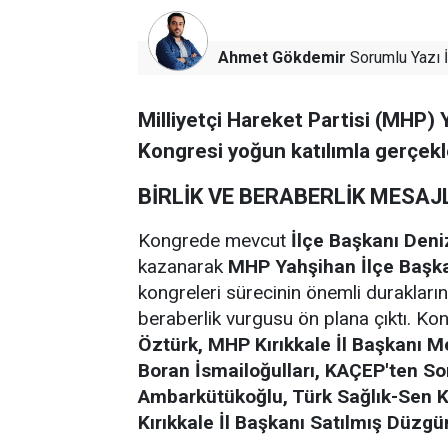
Ahmet Gökdemir
Sorumlu Yazı İ
Milliyetçi Hareket Partisi (MHP) 
Kongresi yoğun katılımla gerçekle
BİRLİK VE BERABERLİK MESAJL
Kongrede mevcut
İlçe Başkanı Deni
kazanarak
MHP
Yahşihan İlçe Başk
kongreleri sürecinin önemli durakların
beraberlik vurgusu ön plana çıktı. K
Öztürk, MHP Kırıkkale İl Başkanı M
Boran İsmailoğulları, KAÇEP'ten S
Ambarkütükoğlu, Türk Sağlık-Sen 
Kırıkkale İl Başkanı Satılmış Düzgü