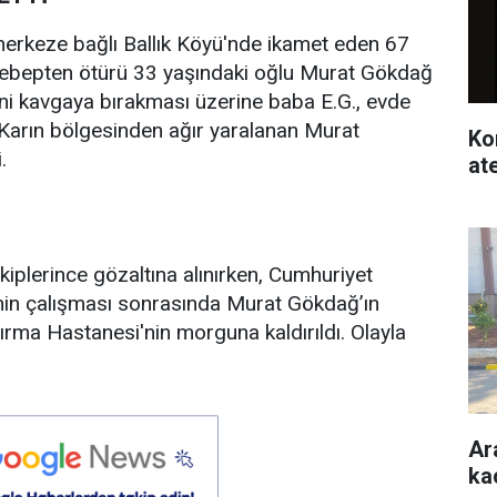
merkeze bağlı Ballık Köyü'nde ikamet eden 67
 sebepten ötürü 33 yaşındaki oğlu Murat Gökdağ
rini kavgaya bırakması üzerine baba E.G., evde
. Karın bölgesinden ağır yaralanan Murat
Ko
.
at
iplerince gözaltına alınırken, Cumhuriyet
inin çalışması sonrasında Murat Gökdağ’ın
rma Hastanesi'nin morguna kaldırıldı. Olayla
Ar
ka