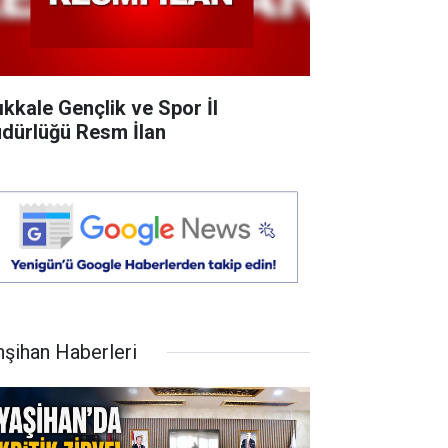
rıkkale Gençlik ve Spor İl
dürlüğü Resm İlan
hşihan Haberleri