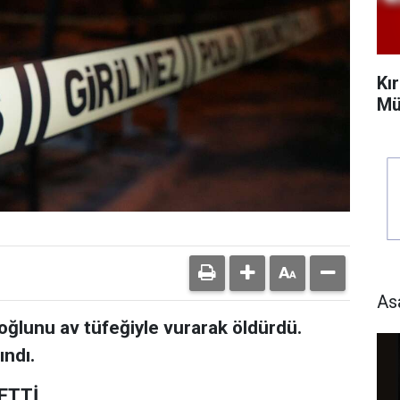
Kı
Mü
As
oğlunu av tüfeğiyle vurarak öldürdü.
ındı.
ETTİ