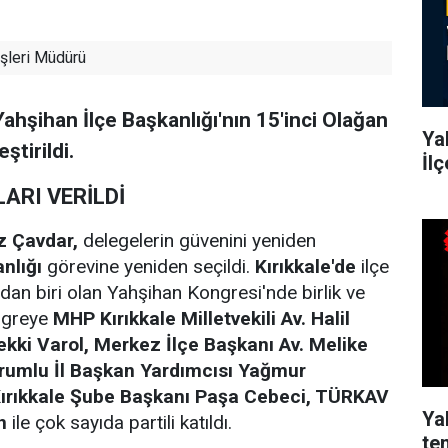
şleri Müdürü
Yahşihan İlçe Başkanlığı'nın 15'inci Olağan
Yah
ştirildi.
İl
ARI VERİLDİ
z Çavdar,
delegelerin güvenini yeniden
anlığı
görevine yeniden seçildi.
Kırıkkale'de
ilçe
dan biri olan Yahşihan Kongresi'nde birlik ve
ongreye
MHP Kırıkkale Milletvekili Av. Halil
ekki Varol, Merkez İlçe Başkanı Av. Melike
orumlu İl Başkan Yardımcısı Yağmur
Kırıkkale Şube Başkanı Paşa Cebeci, TÜRKAV
Ya
n
ile çok sayıda partili katıldı.
te