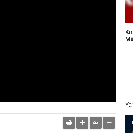
Kı
Mü
Ya