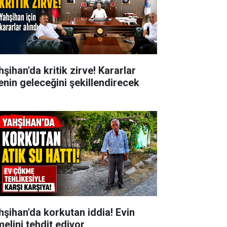
şihan'da kritik zirve! Kararlar
çenin geleceğini şekillendirecek
hşihan'da korkutan iddia! Evin
melini tehdit ediyor