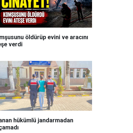
mşusunu öldürüp evini ve aracını
eşe verdi
anan hükümlü jandarmadan
çamadı