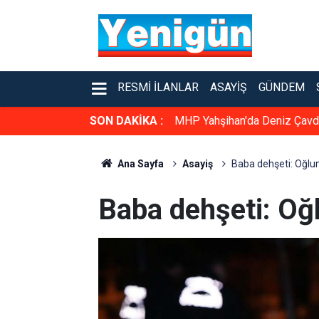
RESMI İLANLAR
ASAYIŞ
GÜNDEM
SON DAKİKA :
MHP Yahşihan'da Deniz Çavda
Ana Sayfa
Asayiş
Baba dehşeti: Oğlun
Baba dehşeti: Oğl