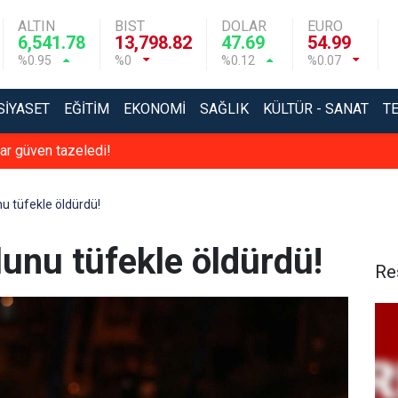
ALTIN
BIST
DOLAR
EURO
6,541.78
13,798.82
47.69
54.99
%0.95
%0
%0.12
%0.07
SIYASET
EĞITIM
EKONOMI
SAĞLIK
KÜLTÜR - SANAT
T
r güven tazeledi!
u tüfekle öldürdü!
unu tüfekle öldürdü!
Re