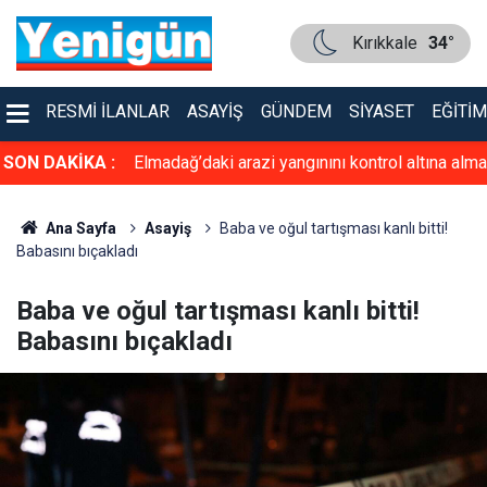
Kırıkkale
34°
RESMI İLANLAR
ASAYIŞ
GÜNDEM
SIYASET
EĞITIM
faya çarpıştı
SON DAKİKA :
Elmadağ’daki arazi yangınını kontrol altına alma
çalışmaları devam ediyor
Ana Sayfa
Asayiş
Baba ve oğul tartışması kanlı bitti!
Babasını bıçakladı
Baba ve oğul tartışması kanlı bitti!
Babasını bıçakladı