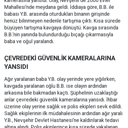
kamerasına yansıdı. Olay, Nevşehir’de 2000 Evler
Mahallesi’nde meydana geldi. İddiaya göre, B.B. ile
babası Y.B. arasında oturdukları binanın girişinde
henüz bilinmeyen nedenle tartışma çıktı. Kısa sürede
büyüyen tartışma kavgaya dönüştü. Kavga sırasında
B.B.’nin yanında bulundurduğu bıçağı çıkarmasıyla
baba ve oğul yaralandı.
ÇEVREDEKİ GÜVENLİK KAMERALARINA
YANSIDI
Ağır yaralanan baba Y.B. olay yerinde yere yığılırken,
kavgada yaralanan oğlu B.B. ise olayın ardından
arkasına bile bakmadan kaçtı. Şüphelinin uzaklaştığı
anlar çevredeki güvenlik kameralarına yansıdı. İhbar
üzerine olay yerine sağlık ve polis ekipleri sevk edildi.
Sağlık ekiplerinin ilk müdahalesinin ardından ağır yaralı
Y.B., Nevşehir Devlet Hastanesi’ne kaldırılarak tedavi
altına alındı. Polis ekiplerince kısa sürede yakalanan