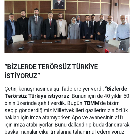
“BİZLERDE TERÖRSÜZ TÜRKİYE
İSTİYORUZ”
Çetin, konuşmasında şu ifadelere yer verdi; “
Bizlerde
Terörsüz Türkiye istiyoruz
. Bunun için de 40 yıldır 50
binin üzerinde şehit verdik. Bugün
TBMM
’de bizim
seçip gönderdiğimiz Milletvekilleri gazilerimizin özlük
hakları için imza atamıyorken Apo ve avanesinin affı
için imza atabiliyorlar. Bunu dallandırıp budaklandırarak
başka manalar çıkartmalarına tahammül edemiyoruz.