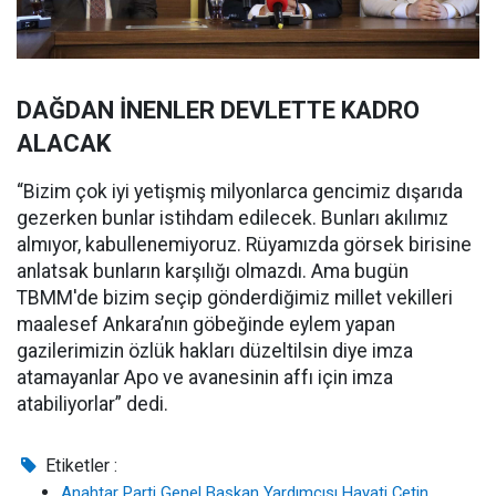
DAĞDAN İNENLER DEVLETTE KADRO
ALACAK
“Bizim çok iyi yetişmiş milyonlarca gencimiz dışarıda
gezerken bunlar istihdam edilecek. Bunları akılımız
almıyor, kabullenemiyoruz. Rüyamızda görsek birisine
anlatsak bunların karşılığı olmazdı. Ama bugün
TBMM'de bizim seçip gönderdiğimiz millet vekilleri
maalesef Ankara’nın göbeğinde eylem yapan
gazilerimizin özlük hakları düzeltilsin diye imza
atamayanlar Apo ve avanesinin affı için imza
atabiliyorlar” dedi.
Etiketler :
Anahtar Parti Genel Başkan Yardımcısı Hayati Çetin