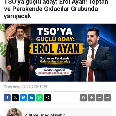
TSO’ya güçlü aday: Erol Ayan! Toptan
ve Perakende Gıdacılar Grubunda
yarışacak
Yayınlanma:
08/08/2026 14:08
Zülfiye Unaç
Muhabir