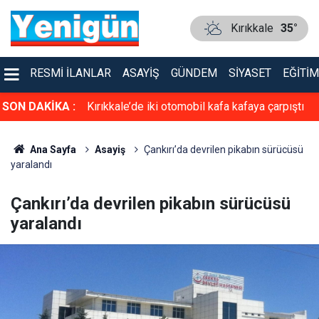
Kırıkkale
35°
RESMI İLANLAR
ASAYIŞ
GÜNDEM
SIYASET
EĞITIM
asiyet!
SON DAKİKA :
Kırıkkale’de iki otomobil kafa kafaya çarpıştı
Ana Sayfa
Asayiş
Çankırı’da devrilen pikabın sürücüsü
yaralandı
Çankırı’da devrilen pikabın sürücüsü
yaralandı