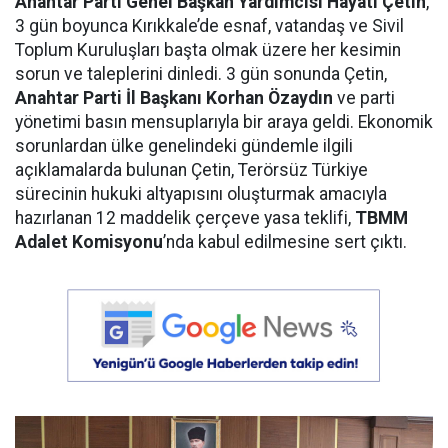
Anahtar Parti Genel Başkan Yardımcısı Hayati Çetin
,
3 gün boyunca Kırıkkale’de esnaf, vatandaş ve Sivil
Toplum Kuruluşları başta olmak üzere her kesimin
sorun ve taleplerini dinledi. 3 gün sonunda Çetin,
Anahtar Parti İl Başkanı Korhan Özaydın
ve parti
yönetimi basın mensuplarıyla bir araya geldi. Ekonomik
sorunlardan ülke genelindeki gündemle ilgili
açıklamalarda bulunan Çetin, Terörsüz Türkiye
sürecinin hukuki altyapısını oluşturmak amacıyla
hazırlanan 12 maddelik çerçeve yasa teklifi,
TBMM
Adalet Komisyonu
’nda kabul edilmesine sert çıktı.