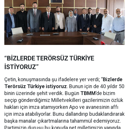
“BİZLERDE TERÖRSÜZ TÜRKİYE
İSTİYORUZ”
Çetin, konuşmasında şu ifadelere yer verdi; “
Bizlerde
Terörsüz Türkiye istiyoruz
. Bunun için de 40 yıldır 50
binin üzerinde şehit verdik. Bugün
TBMM
’de bizim
seçip gönderdiğimiz Milletvekilleri gazilerimizin özlük
hakları için imza atamıyorken Apo ve avanesinin affı
için imza atabiliyorlar. Bunu dallandırıp budaklandırarak
başka manalar çıkartmalarına tahammül edemiyoruz.
Partimizin duruşu bu konuda net milletimizin yanında.