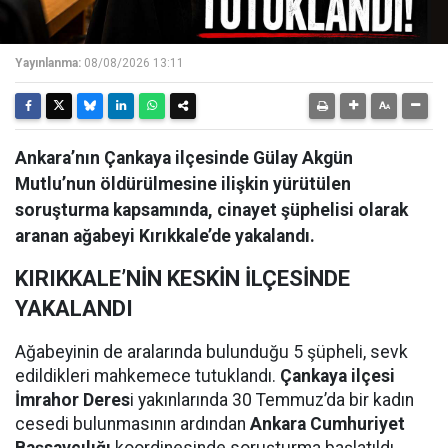
Yayınlanma:
08/08/2026 13:11
Ankara’nın Çankaya ilçesinde Gülay Akgün
Mutlu’nun öldürülmesine ilişkin yürütülen
soruşturma kapsamında, cinayet şüphelisi olarak
aranan ağabeyi Kırıkkale’de yakalandı.
KIRIKKALE’NİN KESKİN İLÇESİNDE
YAKALANDI
Ağabeyinin de aralarında bulunduğu 5 şüpheli, sevk
edildikleri mahkemece tutuklandı.
Çankaya ilçesi
İmrahor Deres
i yakınlarında 30 Temmuz’da bir kadın
cesedi bulunmasının ardından
Ankara Cumhuriyet
Başsavcılığı
koordinesinde soruşturma başlatıldı.