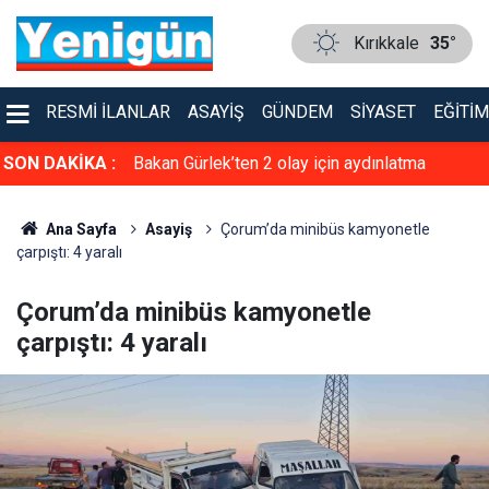
Kırıkkale
35°
RESMI İLANLAR
ASAYIŞ
GÜNDEM
SIYASET
EĞITIM
iye yasasına
SON DAKİKA :
Bakan Gürlek’ten 2 olay için aydınlatma
paylaşımı
Ana Sayfa
Asayiş
Çorum’da minibüs kamyonetle
çarpıştı: 4 yaralı
Çorum’da minibüs kamyonetle
çarpıştı: 4 yaralı