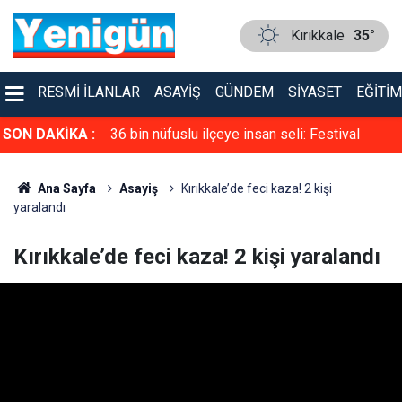
Kırıkkale
35°
RESMI İLANLAR
ASAYIŞ
GÜNDEM
SIYASET
EĞITIM
ı günü: Aslı
SON DAKİKA :
36 bin nüfuslu ilçeye insan seli: Festival
sokakları doldurdu, kilometrelerce uzunlukta
Ana Sayfa
Asayiş
Kırıkkale’de feci kaza! 2 kişi
araç kuyruğu oluştu
yaralandı
Kırıkkale’de feci kaza! 2 kişi yaralandı