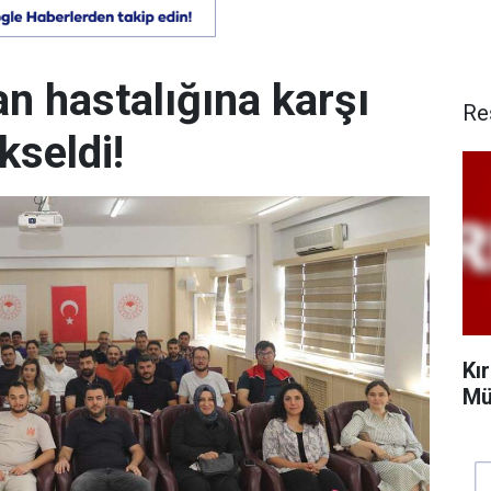
an hastalığına karşı
Re
kseldi!
Kı
Mü