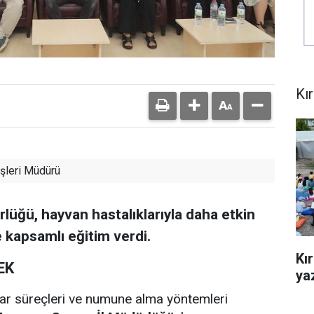
Kı
şleri Müdürü
lüğü, hayvan hastalıklarıyla daha etkin
 kapsamlı eğitim verdi.
Kı
EK
yaz
var süreçleri ve numune alma yöntemleri