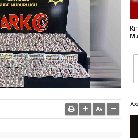
Kı
Mü
As