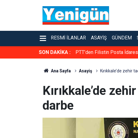
RESMI İLANLAR
ASAYIŞ
GÜNDEM
SON DAKİKA :
PTT’den Filistin Posta İdare
Ana Sayfa
Asayiş
Kırıkkale’de zehir t
Kırıkkale’de zehir
darbe