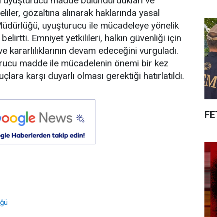
ın uyuşturucu madde bulundurdukları ve
eliler, gözaltına alınarak haklarında yasal
t Müdürlüğü, uyuşturucu ile mücadeleye yönelik
elirtti. Emniyet yetkilileri, halkın güvenliği için
e kararlılıklarının devam edeceğini vurguladı.
rucu madde ile mücadelenin önemi bir kez
ara karşı duyarlı olması gerektiği hatırlatıldı.
FE
üğü