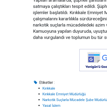
Yapılan aramalarda, şüpheli şahıslar
satmaya çalıştıkları tespit edildi. Şüph
işlemler başlatıldı. Kırıkkale Emniye
çalışmalarını kararlılıkla sürdüreceğini b
narkotik suçlarla mücadeledeki azim v
Kamuoyuna yapılan duyuruda, uyuştu
daha vurgulandı ve toplumun bu tür suçl
Etiketler :
Kırıkkale
Kırıkkale Emniyet Müdürlüğü
Narkotik Suçlarla Mücadele Şube Müdürl
Yasal İşlem