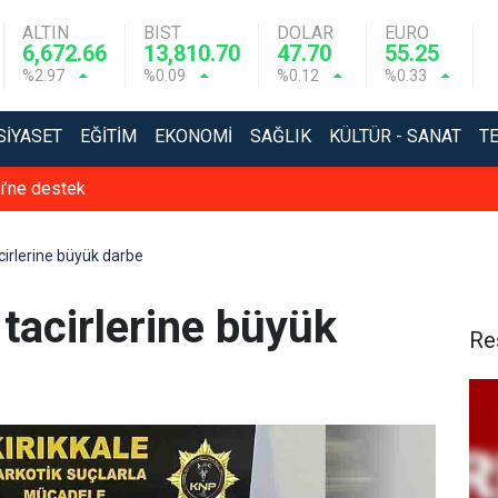
ALTIN
BIST
DOLAR
EURO
6,672.66
13,810.70
47.70
55.25
%2.97
%0.09
%0.12
%0.33
SIYASET
EĞITIM
EKONOMI
SAĞLIK
KÜLTÜR - SANAT
T
si’ne destek
acirlerine büyük darbe
 tacirlerine büyük
Re