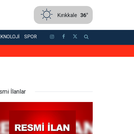
Kırıkkale
36°
EKNOLOJI
SPOR
Bakan Ersoy ile Acun Ilıcalı bir ar
smi İlanlar