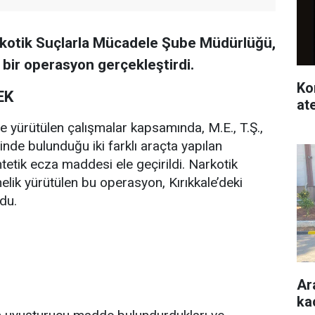
rkotik Suçlarla Mücadele Şube Müdürlüğü,
ı bir operasyon gerçekleştirdi.
Ko
EK
at
 yürütülen çalışmalar kapsamında, M.E., T.Ş.,
çinde bulunduğu iki farklı araçta yapılan
etik ecza maddesi ele geçirildi. Narkotik
lik yürütülen bu operasyon, Kırıkkale’deki
du.
Ar
ka