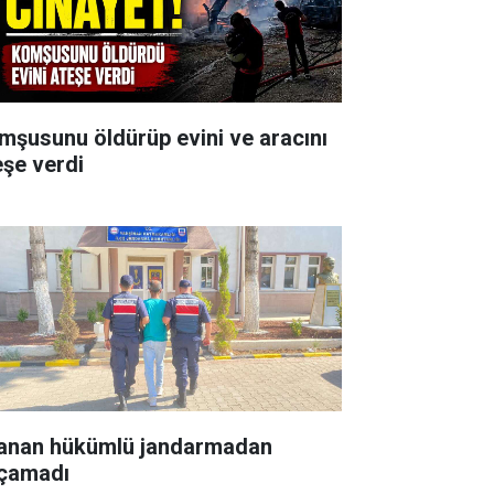
mşusunu öldürüp evini ve aracını
eşe verdi
anan hükümlü jandarmadan
çamadı