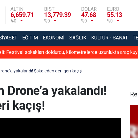
ALTIN
BIST
DOLAR
EURO
6,659.71
13,779.39
47.68
55.13
%0
%0
%0
%0
SIYASET
EĞITIM
EKONOMI
SAĞLIK
KÜLTÜR - SANAT
T
eli: Festival sokakları doldurdu, kilometrelerce uzunlukta araç kuy
rone’a yakalandı! Şoke eden geri geri kaçış!
 Drone’a yakalandı!
Re
ri kaçış!