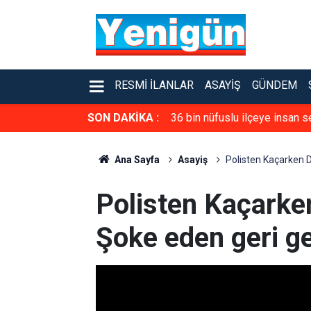
RESMI İLANLAR
ASAYIŞ
GÜNDEM
SON DAKİKA :
36 bin nüfuslu ilçeye insan s
Ana Sayfa
Asayiş
Polisten Kaçarken D
Polisten Kaçarken
Şoke eden geri ge