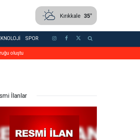
Kırıkkale
35°
EKNOLOJI
SPOR
ruğu oluştu
Binde bir görüyordu, kornea nakli
smi İlanlar