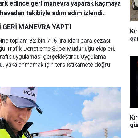
 fark edince geri manevra yaparak kaçmaya
n havadan takibiyle adım adım izlendi.
İ GERİ MANEVRA YAPTI
Kı
çar
bine toplam 82 bin 718 lira idari para cezası
üğü Trafik Denetleme Şube Müdürlüğü ekipleri,
trafik uygulaması gerçekleştirdi. Uygulama
ü, yakalanmamak için ters istikamete doğru
Kır
gü