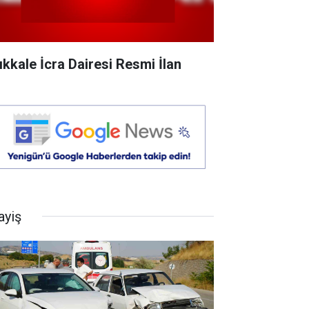
rıkkale İcra Dairesi Resmi İlan
ayiş