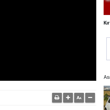
Kı
As