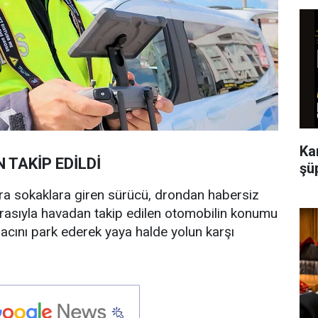
Ka
TAKİP EDİLDİ
şü
 ara sokaklara giren sürücü, drondan habersiz
rasıyla havadan takip edilen otomobilin konumu
aracını park ederek yaya halde yolun karşı