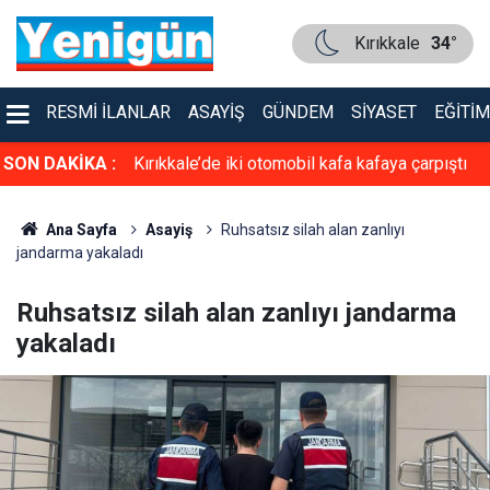
Kırıkkale
34°
RESMI İLANLAR
ASAYIŞ
GÜNDEM
SIYASET
EĞITIM
SON DAKİKA :
Kırıkkale’de iki otomobil kafa kafaya çarpıştı
Ana Sayfa
Asayiş
Ruhsatsız silah alan zanlıyı
jandarma yakaladı
Ruhsatsız silah alan zanlıyı jandarma
yakaladı