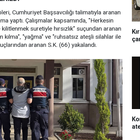
leri, Cumhuriyet Başsavcılığı talimatıyla aranan
ışma yaptı. Çalışmalar kapsamında, "Herkesin
e kilitlenmek suretiyle hırsızlık" suçundan aranan
Kı
un kılma", "yağma" ve "ruhsatsız ateşli silahlar ile
çar
çlarından aranan S.K. (66) yakalandı.
Ko
at