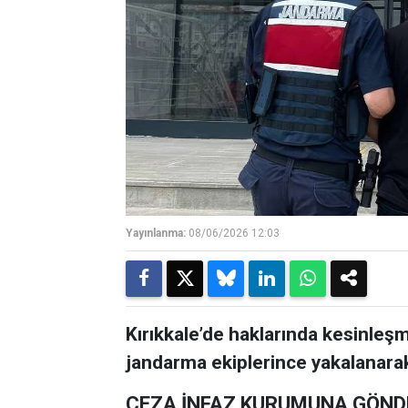
Yayınlanma:
08/06/2026 12:03
Kırıkkale’de haklarında kesinleş
jandarma ekiplerince yakalanarak
CEZA İNFAZ KURUMUNA GÖNDE