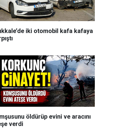
rıkkale’de iki otomobil kafa kafaya
pıştı
mşusunu öldürüp evini ve aracını
eşe verdi