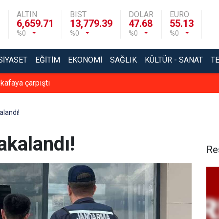
ALTIN
BIST
DOLAR
EURO
6,659.71
13,779.39
47.68
55.13
%0
%0
%0
%0
SIYASET
EĞITIM
EKONOMI
SAĞLIK
KÜLTÜR - SANAT
T
 kafaya çarpıştı
landı!
kalandı!
Re