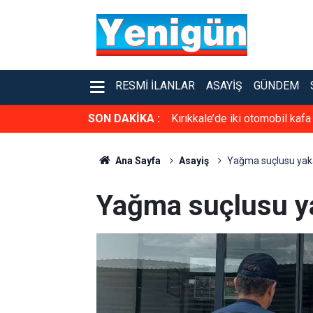
RESMI İLANLAR
ASAYIŞ
GÜNDEM
SON DAKİKA :
Kırıkkale’de iki otomobil kafa
Ana Sayfa
Asayiş
Yağma suçlusu yaka
Yağma suçlusu ya