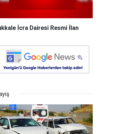
rıkkale İcra Dairesi Resmi İlan
ayiş