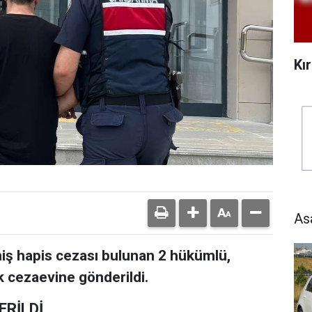
Kı
As
miş hapis cezası bulunan 2 hükümlü,
 cezaevine gönderildi.
RİLDİ