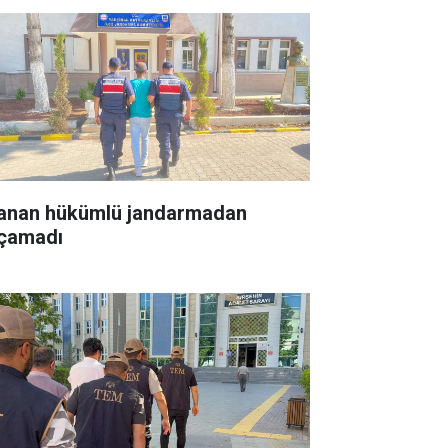
anan hükümlü jandarmadan
çamadı