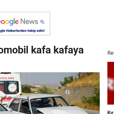
otomobil kafa kafaya
Re
Kı