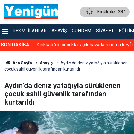
Kırıkkale
33°
RESMI İLANLAR
ASAYIŞ
GÜNDEM
SIYASET
EĞITIM
cın altında ölü
SON DAKİKA :
Kırıkkale’de çocuklar açık havada sinema keyfi
de yakalandı
yaşadı
Ana Sayfa
Asayiş
Aydın’da deniz yatağıyla sürüklenen
çocuk sahil güvenlik tarafından kurtarıldı
Aydın’da deniz yatağıyla sürüklenen
çocuk sahil güvenlik tarafından
kurtarıldı