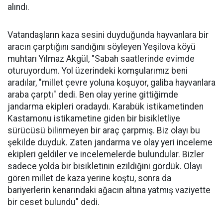
alındı.
Vatandaşların kaza sesini duyduğunda hayvanlara bir
aracın çarptığını sandığını söyleyen Yeşilova köyü
muhtarı Yılmaz Akgül, "Sabah saatlerinde evimde
oturuyordum. Yol üzerindeki komşularımız beni
aradılar, "millet çevre yoluna koşuyor, galiba hayvanlara
araba çarptı" dedi. Ben olay yerine gittiğimde
jandarma ekipleri oradaydı. Karabük istikametinden
Kastamonu istikametine giden bir bisikletliye
sürücüsü bilinmeyen bir araç çarpmış. Biz olayı bu
şekilde duyduk. Zaten jandarma ve olay yeri inceleme
ekipleri geldiler ve incelemelerde bulundular. Bizler
sadece yolda bir bisikletinin ezildiğini gördük. Olayı
gören millet de kaza yerine koştu, sonra da
bariyerlerin kenarındaki ağacın altına yatmış vaziyette
bir ceset bulundu" dedi.