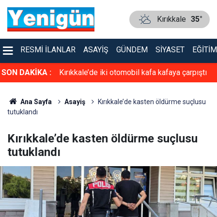
Kırıkkale
35°
RESMI İLANLAR
ASAYIŞ
GÜNDEM
SIYASET
EĞITIM
asiyet!
SON DAKİKA :
Kırıkkale’de iki otomobil kafa kafaya çarpıştı
Ana Sayfa
Asayiş
Kırıkkale’de kasten öldürme suçlusu
tutuklandı
Kırıkkale’de kasten öldürme suçlusu
tutuklandı