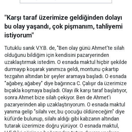
"Karşı taraf üzerimize geldiğinden dolayı
bu olay yaşandı, çok pişmanım, tahliyemi
istiyorum"
Tutuklu sanık V.Y.B. de, "Ben olay günü Ahmet'te silah
olduğunu bildiğim için kendisini pazaryerinden
uzaklaştırmak istedim. O esnada maktul hiçbir şekilde
durmayıp koşarak yanımıza geldi, montunu çıkartıp
tezgahın altından bir şeyler aramaya başladı. O esnada
"ağabey, ağabey" diye bağırınca C. Çalışır da üzerimize
bıçakla koşmaya başladı. Olayı ilk karşı taraf başlatıyor,
sonra Ahmet bize silah çekiyor. Ben de Ahmet'i
pazaryerinden alıp uzaklaştırıyorum. O esnada maktul
yanıma gelip "silahı ver, bu çocuğu öldüreceğim" diye
küfürde bulunup, silahı aldığı gibi kabzanın altından
tutarak üzerimize doğru yürüyor. O esnada maktul,