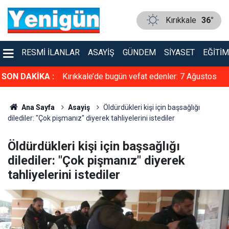
Kırıkkale
36°
RESMI İLANLAR
ASAYIŞ
GÜNDEM
SIYASET
EĞITIM
r: 7 Ağustos
SON DAKİKA :
Milyonlarca aboneyi ilgilendiren yeni uygulama
gündemde
Ana Sayfa
Asayiş
Öldürdükleri kişi için başsağlığı
dilediler: "Çok pişmanız" diyerek tahliyelerini istediler
Öldürdükleri kişi için başsağlığı
dilediler: "Çok pişmanız" diyerek
tahliyelerini istediler