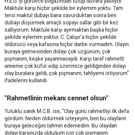
H.E.G.'yi görünce boğazından tutup duvara yaslıyor.
Maktule karşı hiçbir şekilde bir eylemim yoktu. Tam
tersi maktul dubayı bana savurduktan sonra ben
dubayı düşürmek amaçlı sopayı sallar gibi bir kez
sallıyorum. Maktule karşı ayırmaktan başka hiçbir
şekilde eylemim yoktur. C. Çalışır'a hiçbir şekilde
öldürücü veya kafasına hiçbir darbe vurmadım. Olayın
buraya gelmesinden dolayı çok üzgünüm, çok
pişmanım, keşke yaşanmasaydı. Karşı taraf rahmetli
anneme çok küfür edip üzerimize geldiğinden dolayı
olay buralara geldi, çok pişmanım, tahliyemi istiyorum"
ifadelerini kullandı.
"Rahmetlinin mekanı cennet olsun"
Tutuklu sanık M.C.B. ise, "Olay günü rahmetliyi ilk defa
gördüm. Neden öldürmek isteyeyim, ben bu olayların
buraya geleceğini tahmin edemedim. Bu olaydan
dolayı karşınızda olduğum için çok pişmanım.