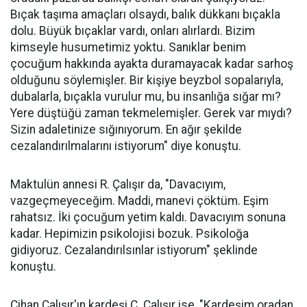
Bıçak taşıma amaçları olsaydı, balık dükkanı bıçakla
dolu. Büyük bıçaklar vardı, onları alırlardı. Bizim
kimseyle husumetimiz yoktu. Sanıklar benim
çocuğum hakkında ayakta duramayacak kadar sarhoş
olduğunu söylemişler. Bir kişiye beyzbol sopalarıyla,
dubalarla, bıçakla vurulur mu, bu insanlığa sığar mı?
Yere düştüğü zaman tekmelemişler. Gerek var mıydı?
Sizin adaletinize sığınıyorum. En ağır şekilde
cezalandırılmalarını istiyorum" diye konuştu.
Maktulün annesi R. Çalışır da, "Davacıyım,
vazgeçmeyeceğim. Maddi, manevi çöktüm. Eşim
rahatsız. İki çocuğum yetim kaldı. Davacıyım sonuna
kadar. Hepimizin psikolojisi bozuk. Psikoloğa
gidiyoruz. Cezalandırılsınlar istiyorum" şeklinde
konuştu.
Cihan Çalışır'ın kardeşi C. Çalışır ise, "Kardeşim oradan