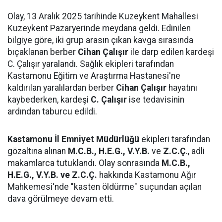
Olay, 13 Aralık 2025 tarihinde Kuzeykent Mahallesi
Kuzeykent Pazaryerinde meydana geldi. Edinilen
bilgiye göre, iki grup arasın çıkan kavga sırasında
bıçaklanan berber
Cihan Çalışır
ile darp edilen kardeşi
C. Çalışır yaralandı. Sağlık ekipleri tarafından
Kastamonu Eğitim ve Araştırma Hastanesi'ne
kaldırılan yaralılardan berber
Cihan Çalışır
hayatını
kaybederken, kardeşi
C. Çalışır
ise tedavisinin
ardından taburcu edildi.
Kastamonu İl Emniyet Müdürlüğü
ekipleri tarafından
gözaltına alınan
M.C.B., H.E.G., V.Y.B.
ve
Z.C.Ç
., adli
makamlarca tutuklandı. Olay sonrasında
M.C.B.,
H.E.G., V.Y.B. ve Z.C.Ç.
hakkında Kastamonu Ağır
Mahkemesi'nde "kasten öldürme" suçundan açılan
dava görülmeye devam etti.