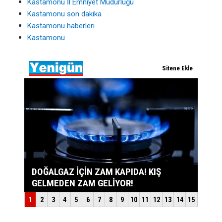
Kastamonu İl Emniyet Müdürlüğü
Kastamonu son dakika
Kastamonu haberleri
Kastamonu