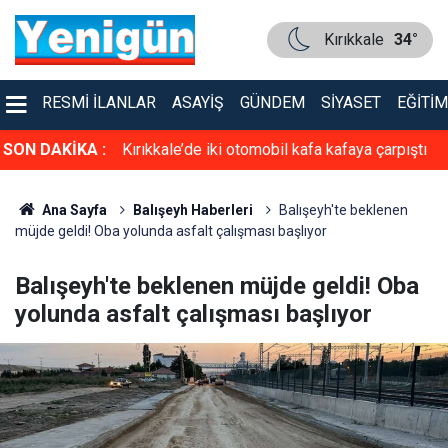
Kırıkkale
34°
RESMI İLANLAR
ASAYIŞ
GÜNDEM
SIYASET
EĞITIM
SON DAKİKA :
Kırıkkale’de iki otomobil kafa kafaya çarpıştı
Ana Sayfa
Balışeyh Haberleri
Balışeyh'te beklenen
müjde geldi! Oba yolunda asfalt çalışması başlıyor
Balışeyh'te beklenen müjde geldi! Oba
yolunda asfalt çalışması başlıyor