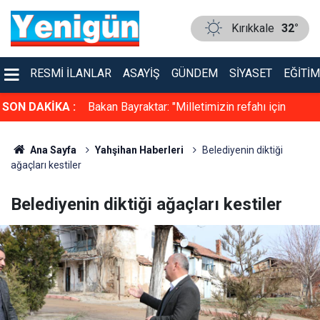
Kırıkkale
32°
RESMI İLANLAR
ASAYIŞ
GÜNDEM
SIYASET
EĞITIM
n hastalıklara
SON DAKİKA :
Bakan Bayraktar: "Milletimizin refahı için
uyu dağıtıyor
aramaya, keşfetmeye ve üretmeye devam
Ana Sayfa
Yahşihan Haberleri
Belediyenin diktiği
edeceğiz"
ağaçları kestiler
Belediyenin diktiği ağaçları kestiler