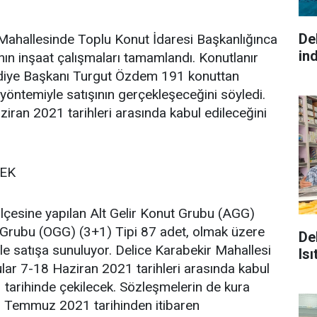
De
 Mahallesinde Toplu Konut İdaresi Başkanlığınca
ind
nın inşaat çalışmaları tamamlandı. Konutlanır
ediye Başkanı Turgut Özdem 191 konuttan
yöntemiyle satışının gerçekleşeceğini söyledi.
ran 2021 tarihleri arasında kabul edileceğini
CEK
ilçesine yapılan Alt Gelir Konut Grubu (AGG)
t Grubu (OGG) (3+1) Tipi 87 adet, olmak üzere
De
e satışa sunuluyor. Delice Karabekir Mahallesi
Is
ular 7-18 Haziran 2021 tarihleri arasında kabul
 tarihinde çekilecek. Sözleşmelerin de kura
 Temmuz 2021 tarihinden itibaren