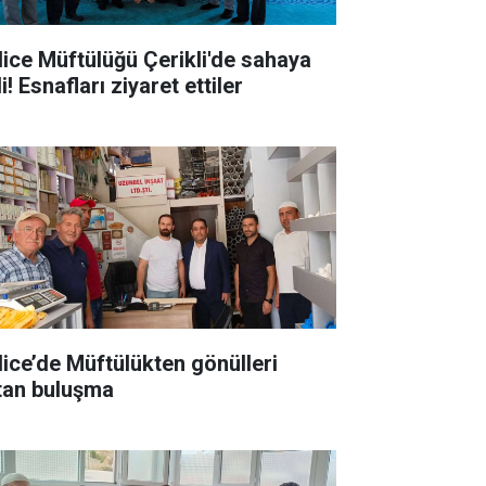
lice Müftülüğü Çerikli'de sahaya
i! Esnafları ziyaret ettiler
lice’de Müftülükten gönülleri
ıtan buluşma