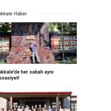
rıkkale Haber
rıkkale’de her sabah aynı
ssasiyet!