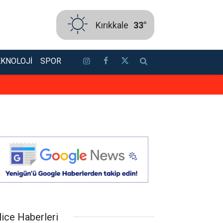
Kırıkkale
33°
EKNOLOJI
SPOR
TSO’ya güçlü aday: Erol Ayan! To
lice Haberleri