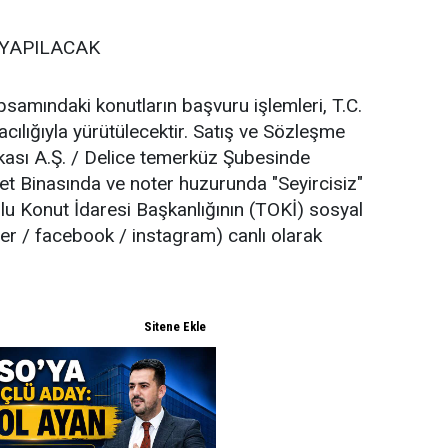
 YAPILACAK
amındaki konutların başvuru işlemleri, T.C.
acılığıyla yürütülecektir. Satış ve Sözleşme
kası A.Ş. / Delice temerküz Şubesinde
met Binasında ve noter huzurunda "Seyircisiz"
oplu Konut İdaresi Başkanlığının (TOKİ) sosyal
er / facebook / instagram) canlı olarak