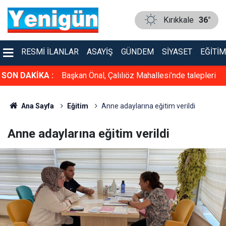
Kırıkkale
36°
RESMI İLANLAR
ASAYIŞ
GÜNDEM
SIYASET
EĞITIM
nde talepleri
SON DAKİKA :
Bahşılı'da esnafı sevindiren ziyaret! Tek tek iş
yerlerini gezdiler
Ana Sayfa
Eğitim
Anne adaylarına eğitim verildi
Anne adaylarına eğitim verildi