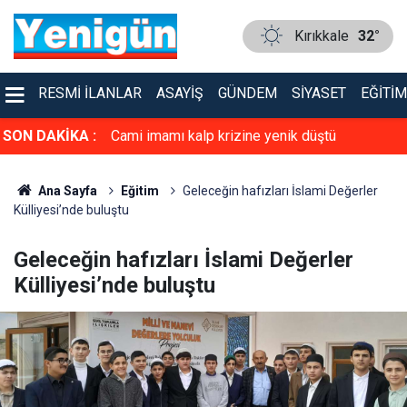
Kırıkkale
32°
RESMI İLANLAR
ASAYIŞ
GÜNDEM
SIYASET
EĞITIM
atanlar yandı!
SON DAKİKA :
Cami imamı kalp krizine yenik düştü
Ana Sayfa
Eğitim
Geleceğin hafızları İslami Değerler
Külliyesi’nde buluştu
Geleceğin hafızları İslami Değerler
Külliyesi’nde buluştu