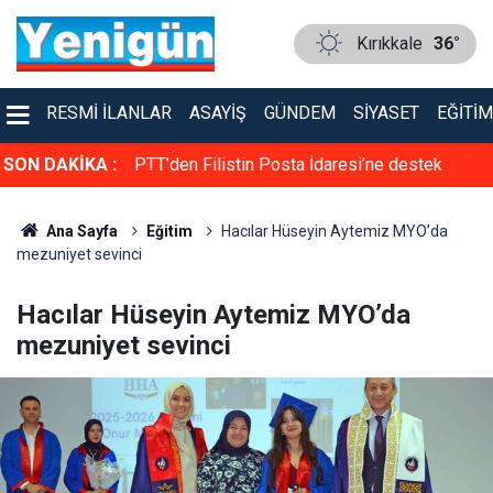
Kırıkkale
36°
RESMI İLANLAR
ASAYIŞ
GÜNDEM
SIYASET
EĞITIM
rol altına alma
SON DAKİKA :
PTT’den Filistin Posta İdaresi’ne destek
Ana Sayfa
Eğitim
Hacılar Hüseyin Aytemiz MYO’da
mezuniyet sevinci
Hacılar Hüseyin Aytemiz MYO’da
mezuniyet sevinci