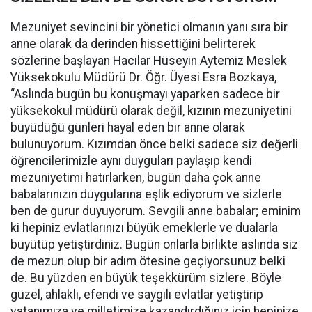
Mezuniyet sevincini bir yönetici olmanın yanı sıra bir
anne olarak da derinden hissettiğini belirterek
sözlerine başlayan Hacılar Hüseyin Aytemiz Meslek
Yüksekokulu Müdürü Dr. Öğr. Üyesi Esra Bozkaya,
“Aslında bugün bu konuşmayı yaparken sadece bir
yüksekokul müdürü olarak değil, kızının mezuniyetini
büyüdüğü günleri hayal eden bir anne olarak
bulunuyorum. Kızımdan önce belki sadece siz değerli
öğrencilerimizle aynı duyguları paylaşıp kendi
mezuniyetimi hatırlarken, bugün daha çok anne
babalarınızın duygularına eşlik ediyorum ve sizlerle
ben de gurur duyuyorum. Sevgili anne babalar; eminim
ki hepiniz evlatlarınızı büyük emeklerle ve dualarla
büyütüp yetiştirdiniz. Bugün onlarla birlikte aslında siz
de mezun olup bir adım ötesine geçiyorsunuz belki
de. Bu yüzden en büyük teşekkürüm sizlere. Böyle
güzel, ahlaklı, efendi ve saygılı evlatlar yetiştirip
vatanımıza ve milletimize kazandırdığınız için hepinize