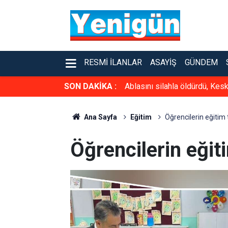
RESMI İLANLAR
ASAYIŞ
GÜNDEM
SON DAKİKA :
Ablasını silahla öldürdü, Kesk
Ana Sayfa
Eğitim
Öğrencilerin eğitim 
Öğrencilerin eğit