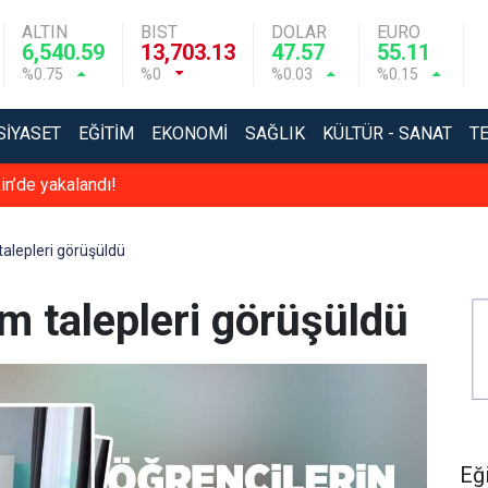
ALTIN
BIST
DOLAR
EURO
6,540.59
13,703.13
47.57
55.11
%0.75
%0
%0.03
%0.15
SIYASET
EĞITIM
EKONOMI
SAĞLIK
KÜLTÜR - SANAT
T
in’de yakalandı!
talepleri görüşüldü
im talepleri görüşüldü
Eğ