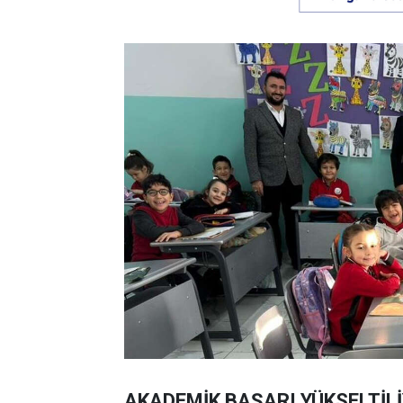
AKADEMİK BAŞARI YÜKSELTİL