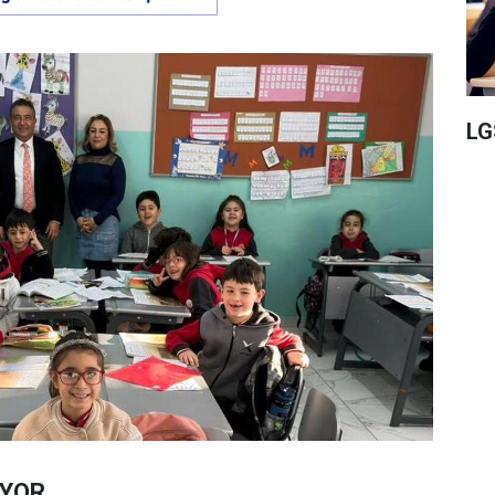
LG
İYOR