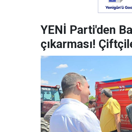
YENİ Parti'den B
çıkarması! Çiftçile