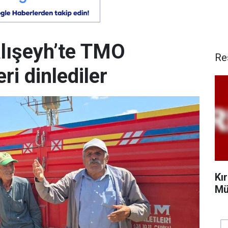
alışeyh’te TMO
Re
ri dinlediler
Kı
Mü