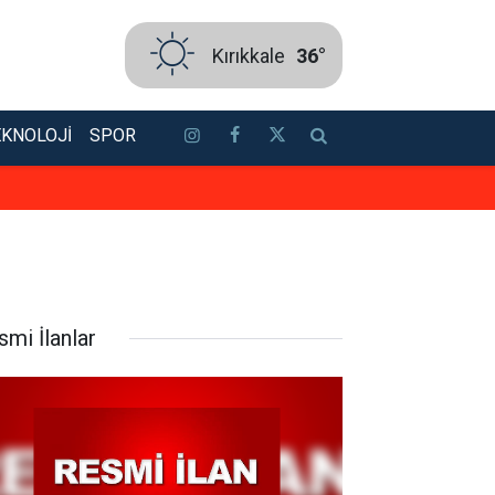
Kırıkkale
36°
EKNOLOJI
SPOR
Kırıkkale'de hava durumu nasıl? 
smi İlanlar