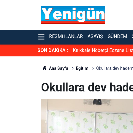
RESMI İLANLAR
ASAYIŞ
GÜNDEM
SON DAKİKA :
Kırıkkale Nöbetçi Eczane Lis
Ana Sayfa
Eğitim
Okullara dev hadem
Okullara dev had