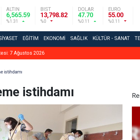
ALTIN
BIST
DOLAR
EURO
6,565.59
13,798.82
47.70
55.00
%1.31
%0
%0.11
%0.11
SIYASET
EĞITIM
EKONOMI
SAĞLIK
KÜLTÜR - SANAT
T
tesi: 7 Ağustos 2026
e istihdamı
eme istihdamı
Re