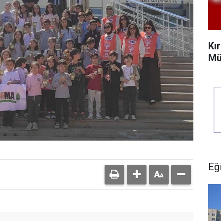
Kı
Mü
Eğ