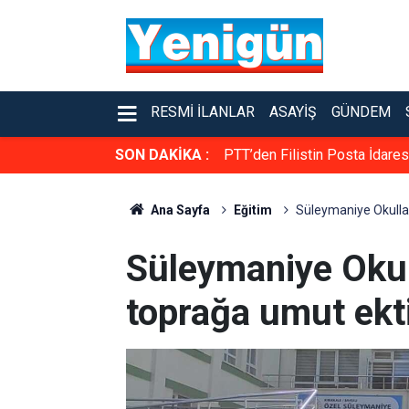
RESMI İLANLAR
ASAYIŞ
GÜNDEM
SON DAKİKA :
PTT’den Filistin Posta İdare
Ana Sayfa
Eğitim
Süleymaniye Okullar
Süleymaniye Okull
toprağa umut ekt