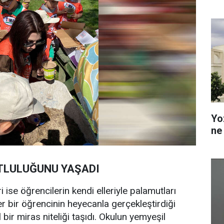
Yo
ne
UTLULUĞUNU YAŞADI
 ise öğrencilerin kendi elleriyle palamutları
 bir öğrencinin heyecanla gerçekleştirdiği
l bir miras niteliği taşıdı. Okulun yemyeşil