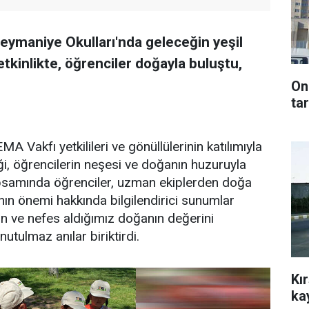
leymaniye Okulları'nda geleceğin yeşil
etkinlikte, öğrenciler doğayla buluştu,
On
tar
A Vakfı yetkilileri ve gönüllülerinin katılımıyla
ği, öğrencilerin neşesi ve doğanın huzuruyla
kapsamında öğrenciler, uzman ekiplerden doğa
nın önemi hakkında bilgilendirici sunumlar
cın ve nefes aldığımız doğanın değerini
tulmaz anılar biriktirdi.
Kı
ka