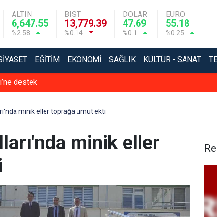
ALTIN
BIST
DOLAR
EURO
6,647.55
13,779.39
47.69
55.18
%2.58
%0.14
%0.1
%0.25
SIYASET
EĞITIM
EKONOMI
SAĞLIK
KÜLTÜR - SANAT
T
si’ne destek
ı'nda minik eller toprağa umut ekti
arı'nda minik eller
Re
i