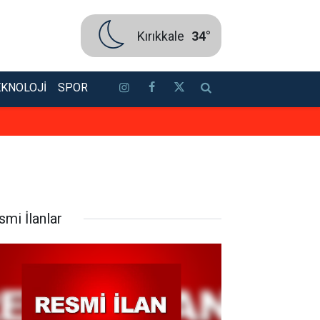
Kırıkkale
34°
EKNOLOJI
SPOR
Bakan Ersoy ile Acun Ilıcalı bir ar
smi İlanlar