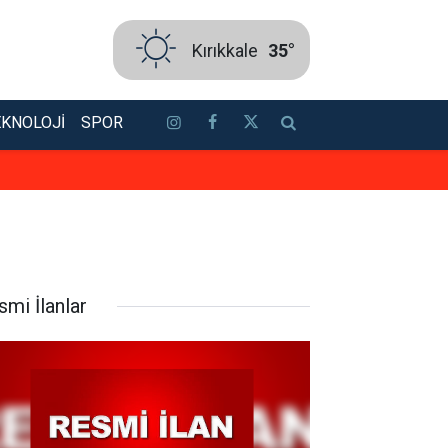
Kırıkkale
35°
EKNOLOJI
SPOR
Kırıkkale Nöbetçi Eczane Listesi
smi İlanlar