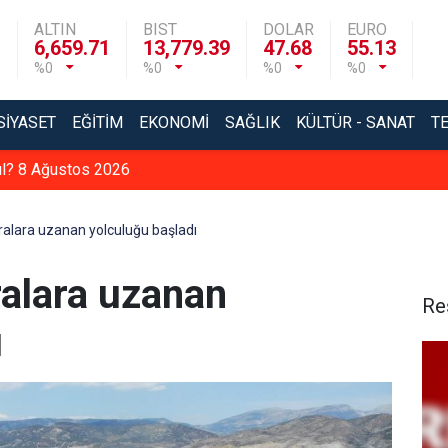
ALTIN
BIST
DOLAR
EURO
6,659.71
13,779.39
47.68
55.13
%0
%0
%0
%0
SIYASET
EĞITIM
EKONOMI
SAĞLIK
KÜLTÜR - SANAT
T
sıl? 8 Ağustos 2026
fralara uzanan yolculuğu başladı
ralara uzanan
Re
ı