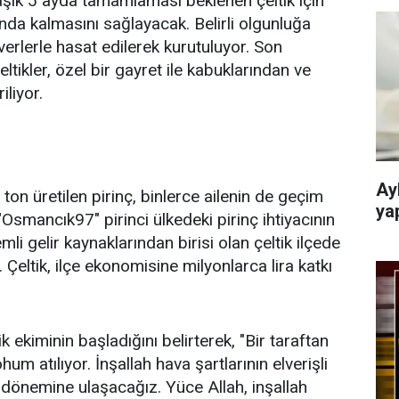
şık 5 ayda tamamlaması beklenen çeltik için
ltında kalmasını sağlayacak. Belirli olgunluğa
erlerle hasat edilerek kurutuluyor. Son
ltikler, özel bir gayret ile kabuklarından ve
iliyor.
Ay
ton üretilen pirinç, binlerce ailenin de geçim
yap
"Osmancık97" pirinci ülkedeki pirinç ihtiyacının
mli gelir kaynaklarından birisi olan çeltik ilçede
. Çeltik, ilçe ekonomisine milyonlarca lira katkı
k ekiminin başladığını belirterek, "Bir taraftan
hum atılıyor. İnşallah hava şartlarının elverişli
 dönemine ulaşacağız. Yüce Allah, inşallah