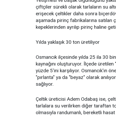
Yetişmesi ve başak olgunluğunu yakla
çiftçiler sürekli olarak tarlaların su a
erişecek çeltikler daha sonra biçerdöv
aşamada pirinç fabrikalarına satılan çe
kepeklerinden ayrılıp pirinç haline getir
Yılda yaklaşık 30 ton üretiliyor
Osmancık ilçesinde yılda 25 ila 30 bin 
kaynağını oluşturuyor. İlçede üretilen 
yüzde 5'ini karşılıyor. Osmancık'ın öne
"pırlanta" ya da "beyaz" olarak anılıyor
sağlıyor.
Çeltik üreticisi Adem Odabaş ise, çelti
tarlalara su verilirken diğer taraftan to
olmasıyla randumanlı, bereketli hasat