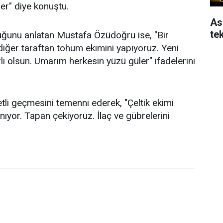
er" diye konuştu.
As
tek
luğunu anlatan Mustafa Özüdoğru ise, "Bir
 diğer taraftan tohum ekimini yapıyoruz. Yeni
rlı olsun. Umarım herkesin yüzü güler" ifadelerini
i geçmesini temenni ederek, "Çeltik ekimi
anıyor. Tapan çekiyoruz. İlaç ve gübrelerini