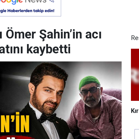
çı Ömer Şahin’in acı
Re
tını kaybetti
Kı