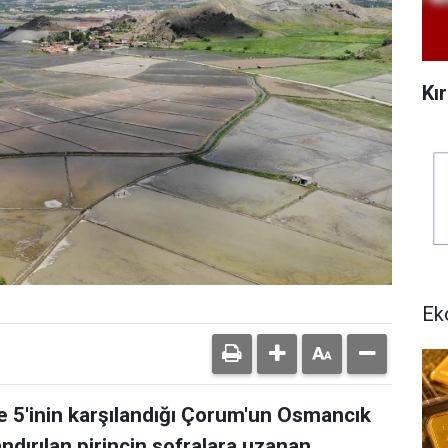
Kı
Ek
de 5'inin karşılandığı Çorum'un Osmancık
andırılan pirincin sofralara uzanan