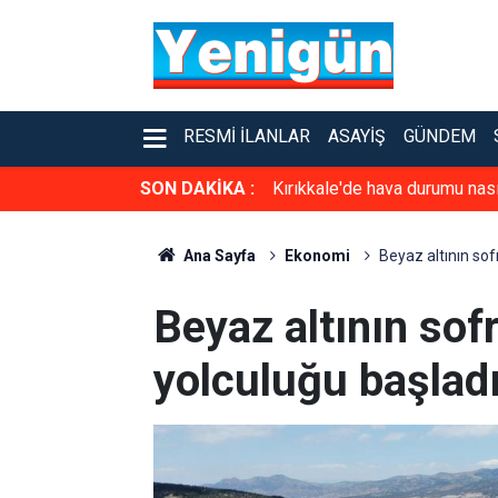
RESMI İLANLAR
ASAYIŞ
GÜNDEM
SON DAKİKA :
Kırıkkale'de hava durumu na
Ana Sayfa
Ekonomi
Beyaz altının so
Beyaz altının sof
yolculuğu başlad