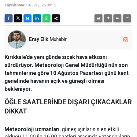
Yayınlanma:
10/08/2026 09:12
Eray Elik
Muhabir
Kırıkkale'de yeni günde sıcak hava etkisini
sürdürüyor. Meteoroloji Genel Müdürlüğü'nün son
tahminlerine göre 10 Ağustos Pazartesi günü kent
genelinde havanın açık ve güneşli olması
bekleniyor.
ÖĞLE SAATLERİNDE DIŞARI ÇIKACAKLAR
DİKKAT
Meteoroloji uzmanları
, güneş ışınlarının en etkili
olduğu 11.00 ile 16.00 saatleri arasında vatandaşların