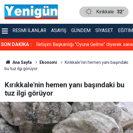
Kırıkkale
32°
RESMI İLANLAR
ASAYIŞ
GÜNDEM
SIYASET
EĞITIM
 formalarını
SON DAKİKA :
İletişim Başkanlığı "Oyuna Gelme" diyerek sana
bahis ve kumar tehlikesine dikkat çekti
Ana Sayfa
Ekonomi
Kırıkkale'nin hemen yanı başındaki
bu tuz ilgi görüyor
Kırıkkale'nin hemen yanı başındaki bu
tuz ilgi görüyor