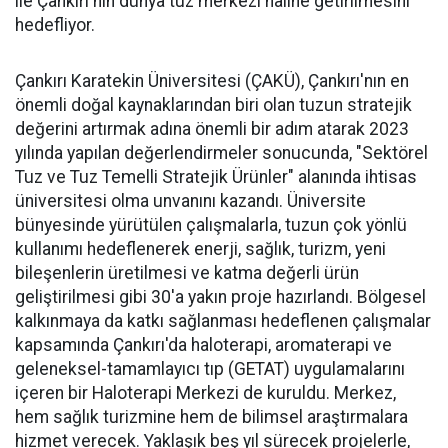
ile Çankırı'nın dünya tuz merkezi haline getirilmesini
hedefliyor.
Çankırı Karatekin Üniversitesi (ÇAKÜ), Çankırı'nın en
önemli doğal kaynaklarından biri olan tuzun stratejik
değerini artırmak adına önemli bir adım atarak 2023
yılında yapılan değerlendirmeler sonucunda, "Sektörel
Tuz ve Tuz Temelli Stratejik Ürünler" alanında ihtisas
üniversitesi olma unvanını kazandı. Üniversite
bünyesinde yürütülen çalışmalarla, tuzun çok yönlü
kullanımı hedeflenerek enerji, sağlık, turizm, yeni
bileşenlerin üretilmesi ve katma değerli ürün
geliştirilmesi gibi 30'a yakın proje hazırlandı. Bölgesel
kalkınmaya da katkı sağlanması hedeflenen çalışmalar
kapsamında Çankırı'da haloterapi, aromaterapi ve
geleneksel-tamamlayıcı tıp (GETAT) uygulamalarını
içeren bir Haloterapi Merkezi de kuruldu. Merkez,
hem sağlık turizmine hem de bilimsel araştırmalara
hizmet verecek. Yaklaşık beş yıl sürecek projelerle,