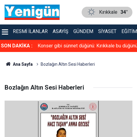
Kırıkkale
34°
RESMI İLANLAR
ASAYIŞ
GÜNDEM
SIYASET
EĞITIM
ını ateşe verdi
SON DAKİKA :
Konser gibi sünnet düğünü: Kırıkkale bu düğün
konuşuyor
Ana Sayfa
Bozlağın Altın Sesi Haberleri
Bozlağın Altın Sesi Haberleri