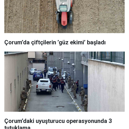
Çorum’da çiftçilerin ’güz ekimi’ başladı
Çorum’daki uyuşturucu operasyonunda 3
tutuklama