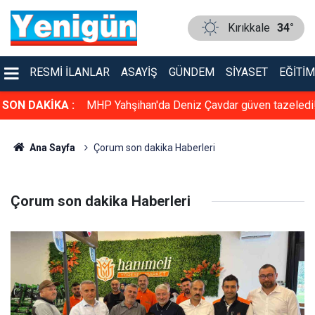
Kırıkkale
34°
RESMI İLANLAR
ASAYIŞ
GÜNDEM
SIYASET
EĞITIM
üven tazeledi!
SON DAKİKA :
Konser gibi sünnet düğünü: Kırıkkale bu düğün
konuşuyor
Ana Sayfa
Çorum son dakika Haberleri
Çorum son dakika Haberleri