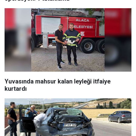
Yuvasında mahsur kalan leyleği itfaiye
kurtardı