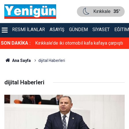
Kırıkkale
35°
RESMI İLANLAR
ASAYIŞ
GÜNDEM
SIYASET
EĞITIM
asiyet!
SON DAKİKA :
Kırıkkale’de iki otomobil kafa kafaya çarpıştı
Ana Sayfa
dijital Haberleri
dijital Haberleri