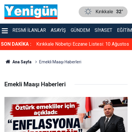
Kırıkkale
32°
RESMI İLANLAR
ASAYIŞ
GÜNDEM
SIYASET
EĞITIM
i: 10 Ağustos
SON DAKİKA :
Kırıkkale'de hava durumu nasıl? 10 Ağustos
2026
Ana Sayfa
Emekli Maaşı Haberleri
Emekli Maaşı Haberleri