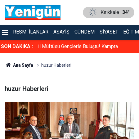
Kırıkkale
34°
RESMI İLANLAR
ASAYIŞ
GÜNDEM
SIYASET
EĞITIM
ladı! O
SON DAKİKA :
İl Müftüsü Gençlerle Buluştu! Kampta
yaşananlar büyük ilgi gördü
Ana Sayfa
huzur Haberleri
huzur Haberleri