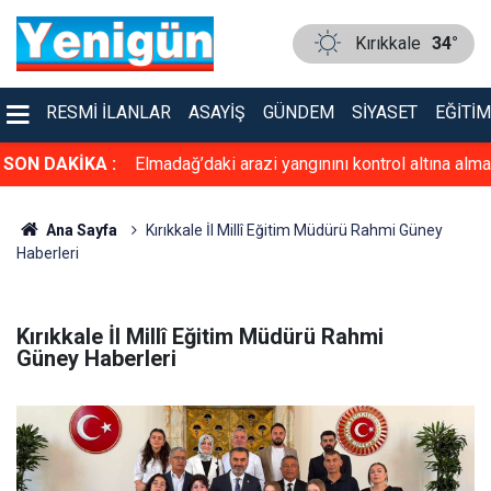
Kırıkkale
34°
RESMI İLANLAR
ASAYIŞ
GÜNDEM
SIYASET
EĞITIM
rol altına alma
SON DAKİKA :
PTT’den Filistin Posta İdaresi’ne destek
Ana Sayfa
Kırıkkale İl Millî Eğitim Müdürü Rahmi Güney
Haberleri
Kırıkkale İl Millî Eğitim Müdürü Rahmi
Güney Haberleri