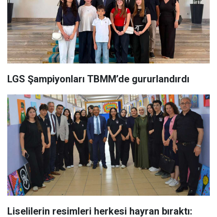
LGS Şampiyonları TBMM’de gururlandırdı
Liselilerin resimleri herkesi hayran bıraktı: