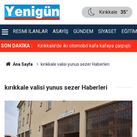
Kırıkkale
35°
RESMI İLANLAR
ASAYIŞ
GÜNDEM
SIYASET
EĞITIM
asiyet!
SON DAKİKA :
Kırıkkale’de iki otomobil kafa kafaya çarpıştı
Ana Sayfa
kırıkkale valisi yunus sezer Haberleri
kırıkkale valisi yunus sezer Haberleri