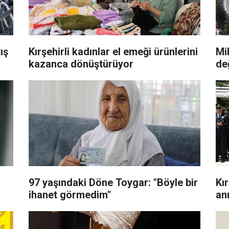
ış
Kırşehirli kadınlar el emeği ürünlerini
Mi
kazanca dönüştürüyor
de
97 yaşındaki Döne Toygar: "Böyle bir
Kı
ihanet görmedim"
anı