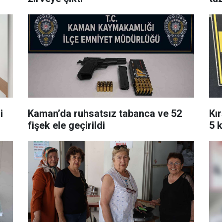
i
Kaman’da ruhsatsız tabanca ve 52
Kı
fişek ele geçirildi
5 k