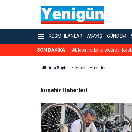
RESMI İLANLAR
ASAYIŞ
GÜNDEM
SON DAKİKA :
Ablasını silahla öldürdü, Kesk
Ana Sayfa
kırşehir Haberleri
kırşehir Haberleri