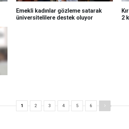
Emekli kadınlar gözleme satarak
Kı
üniversitelilere destek oluyor
2 
1
2
3
4
5
6