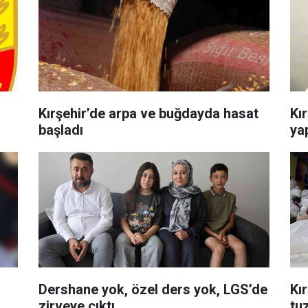
Kırşehir’de arpa ve buğdayda hasat
Kır
başladı
yap
Dershane yok, özel ders yok, LGS’de
Kı
zirveye çıktı
tu