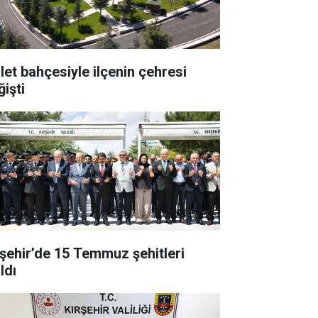
llet bahçesiyle ilçenin çehresi
ğişti
rşehir’de 15 Temmuz şehitleri
ldı