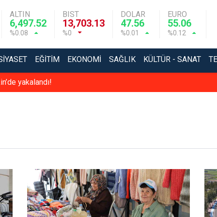
ALTIN
BIST
DOLAR
EURO
6,497.52
13,703.13
47.56
55.06
%0.08
%0
%0.01
%0.12
SIYASET
EĞITIM
EKONOMI
SAĞLIK
KÜLTÜR - SANAT
T
in’de yakalandı!