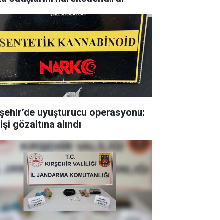
rşehir’de uyuşturucu operasyonu:
işi gözaltına alındı