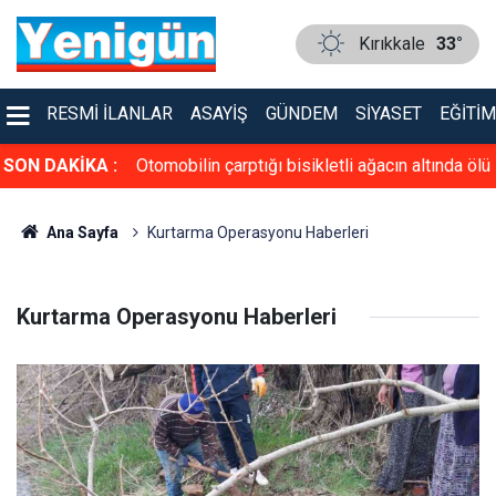
Kırıkkale
33°
RESMI İLANLAR
ASAYIŞ
GÜNDEM
SIYASET
EĞITIM
 Festival
SON DAKİKA :
Otomobilin çarptığı bisikletli ağacın altında ölü
ce uzunlukta
bulundu, kaçan sürücü kısa sürede yakalandı
Ana Sayfa
Kurtarma Operasyonu Haberleri
Kurtarma Operasyonu Haberleri