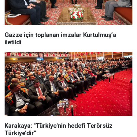
Gazze için toplanan imzalar Kurtulmuş’a
iletildi
Karakaya: "Türkiye'nin hedefi Terörsüz
Türkiye’dir"