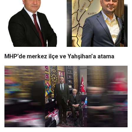
MHP’de merkez ilçe ve Yahşihan’a atama