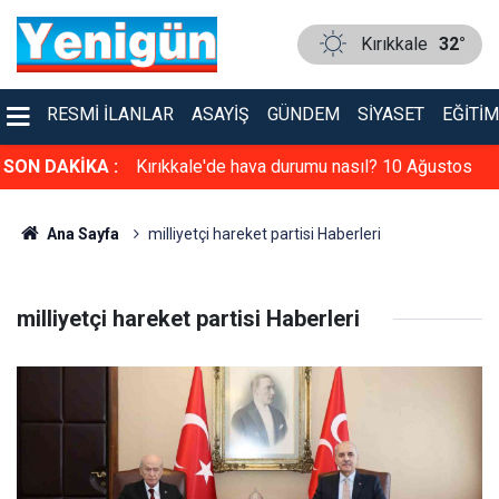
Kırıkkale
32°
RESMI İLANLAR
ASAYIŞ
GÜNDEM
SIYASET
EĞITIM
i: 10 Ağustos
SON DAKİKA :
Kırıkkale'de hava durumu nasıl? 10 Ağustos
2026
Ana Sayfa
milliyetçi hareket partisi Haberleri
milliyetçi hareket partisi Haberleri