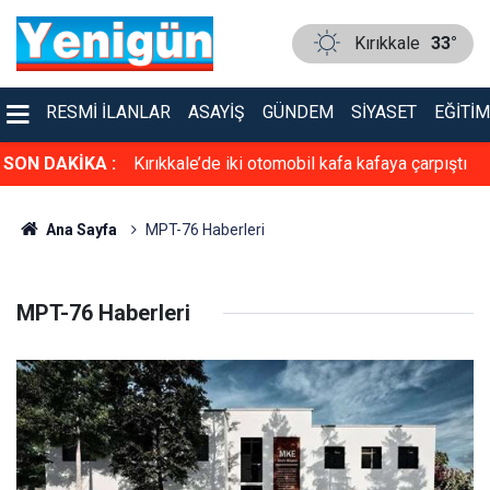
Kırıkkale
33°
RESMI İLANLAR
ASAYIŞ
GÜNDEM
SIYASET
EĞITIM
asiyet!
SON DAKİKA :
Kırıkkale’de iki otomobil kafa kafaya çarpıştı
Ana Sayfa
MPT-76 Haberleri
MPT-76 Haberleri