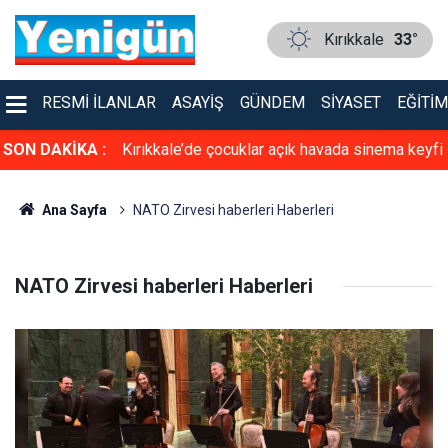
Kırıkkale
33°
RESMI İLANLAR
ASAYIŞ
GÜNDEM
SIYASET
EĞITIM
cın altında ölü
SON DAKİKA :
Kırıkkale’de çocuklar açık havada sinema keyfi
de yakalandı
yaşadı
Ana Sayfa
NATO Zirvesi haberleri Haberleri
NATO Zirvesi haberleri Haberleri