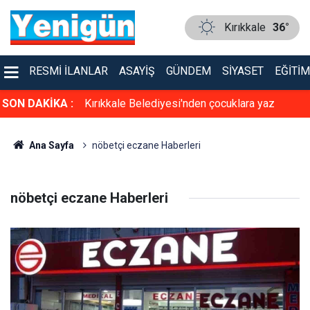
Kırıkkale
36°
RESMI İLANLAR
ASAYIŞ
GÜNDEM
SIYASET
EĞITIM
arşı alarm
SON DAKİKA :
Kırıkkale Belediyesi'nden çocuklara yaz
sürprizi!
Ana Sayfa
nöbetçi eczane Haberleri
nöbetçi eczane Haberleri