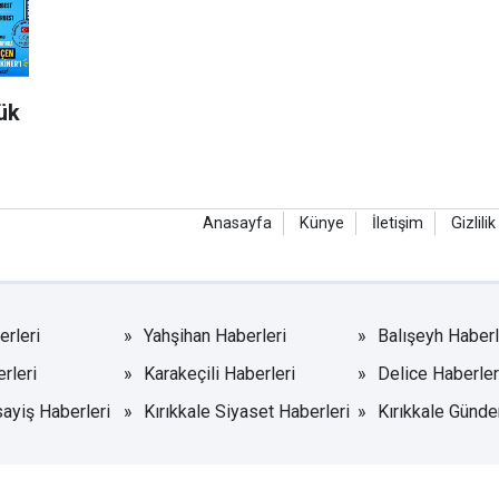
ük
Anasayfa
Künye
İletişim
Gizlilik
rleri
Yahşihan Haberleri
Balışeyh Haberl
rleri
Karakeçili Haberleri
Delice Haberler
sayiş Haberleri
Kırıkkale Siyaset Haberleri
Kırıkkale Günde