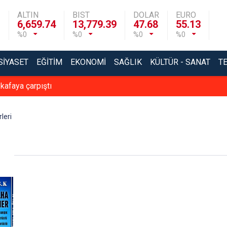
ALTIN
BIST
DOLAR
EURO
6,659.74
13,779.39
47.68
55.13
%0
%0
%0
%0
SIYASET
EĞITIM
EKONOMI
SAĞLIK
KÜLTÜR - SANAT
T
 kafaya çarpıştı
leri