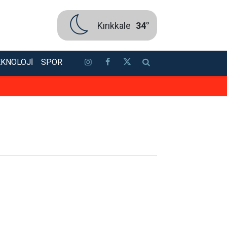
Kırıkkale
34°
EKNOLOJI
SPOR
Elmadağ’daki arazi yangınını kont