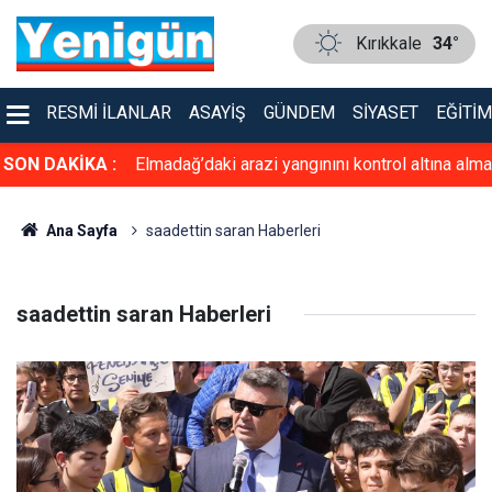
Kırıkkale
34°
RESMI İLANLAR
ASAYIŞ
GÜNDEM
SIYASET
EĞITIM
325 kişi
SON DAKİKA :
Elmadağ’daki arazi yangınını kontrol altına alma
çalışmaları devam ediyor
Ana Sayfa
saadettin saran Haberleri
saadettin saran Haberleri