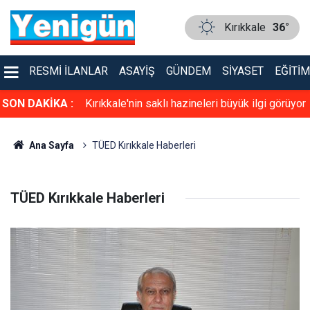
Kırıkkale
36°
RESMI İLANLAR
ASAYIŞ
GÜNDEM
SIYASET
EĞITIM
a yapılıyor
SON DAKİKA :
Kırıkkale'nin saklı hazineleri büyük ilgi görüyor
Ana Sayfa
TÜED Kırıkkale Haberleri
TÜED Kırıkkale Haberleri