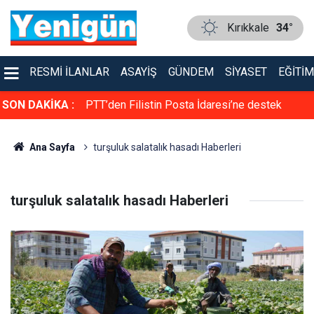
Kırıkkale
34°
RESMI İLANLAR
ASAYIŞ
GÜNDEM
SIYASET
EĞITIM
rol altına alma
SON DAKİKA :
PTT’den Filistin Posta İdaresi’ne destek
Ana Sayfa
turşuluk salatalık hasadı Haberleri
turşuluk salatalık hasadı Haberleri