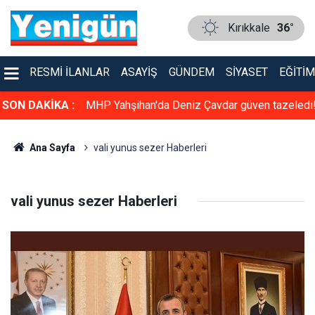
Kırıkkale
36°
RESMI İLANLAR
ASAYIŞ
GÜNDEM
SIYASET
EĞITIM
dürlüğü Resm
SON DAKİKA :
MHP Yahşihan'da Deniz Çavdar güven tazeledi
Ana Sayfa
vali yunus sezer Haberleri
vali yunus sezer Haberleri