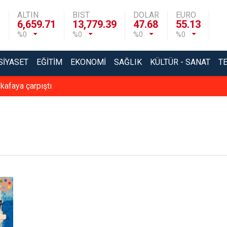
ALTIN
BIST
DOLAR
EURO
6,659.71
13,779.39
47.68
55.13
%0
%0
%0
%0
SIYASET
EĞITIM
EKONOMI
SAĞLIK
KÜLTÜR - SANAT
T
 kafaya çarpıştı