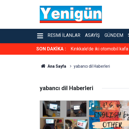
RESMI İLANLAR
ASAYIŞ
GÜNDEM
SON DAKİKA :
Kırıkkale’de iki otomobil kafa
Ana Sayfa
yabancı dil Haberleri
yabancı dil Haberleri