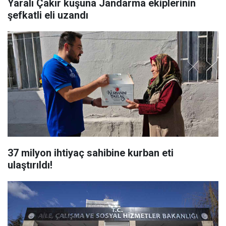
Yaralı Çakır kuşuna Jandarma ekiplerinin
şefkatli eli uzandı
37 milyon ihtiyaç sahibine kurban eti
ulaştırıldı!