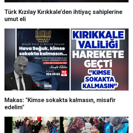
Türk Kızılay Kırıkkale’den ihtiyaç sahiplerine
umut eli
Makas: "Kimse sokakta kalmasın, misafir
edelim"