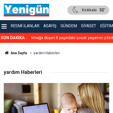
Kırıkkale
32°
RESMI İLANLAR
ASAYIŞ
GÜNDEM
SIYASET
EĞITIM
ı günü: Aslı
SON DAKİKA :
Irmağa düşen 8 yaşındaki çocuk yaşamını yitird
Ana Sayfa
yardım Haberleri
yardım Haberleri