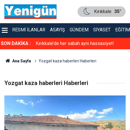
Kırıkkale
35°
RESMI İLANLAR
ASAYIŞ
GÜNDEM
SIYASET
EĞITIM
u İlke Özyüksel
SON DAKİKA :
Kırıkkale’de her sabah aynı hassasiyet!
Ana Sayfa
Yozgat kaza haberleri Haberleri
Yozgat kaza haberleri Haberleri