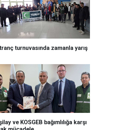
tranç turnuvasında zamanla yarış
şilay ve KOSGEB bağımlılığa karşı
tak mücadele