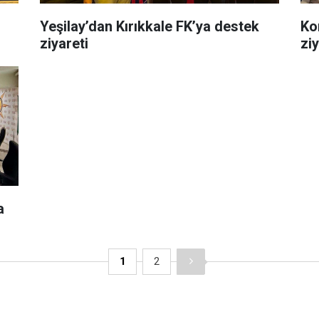
Yeşilay’dan Kırıkkale FK’ya destek
Ko
ziyareti
ziy
a
1
2