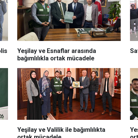
lis
Yeşilay ve Esnaflar arasında
Sa
bağımlılıkla ortak mücadele
Yeşilay ve Valilik ile bağımlılıkta
Ye
ortak mücadele
or