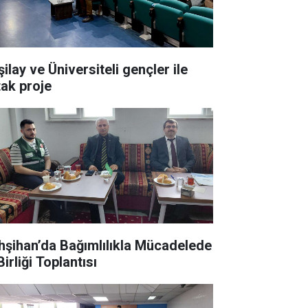
ilay ve Üniversiteli gençler ile
tak proje
hşihan’da Bağımlılıkla Mücadelede
Birliği Toplantısı