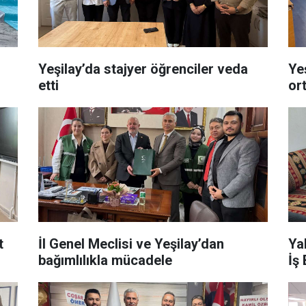
Yeşilay’da stajyer öğrenciler veda
Yeş
etti
or
t
İl Genel Meclisi ve Yeşilay’dan
Ya
bağımlılıkla mücadele
İş 