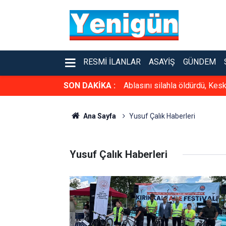
RESMI İLANLAR
ASAYIŞ
GÜNDEM
SON DAKİKA :
Ablasını silahla öldürdü, Kesk
Ana Sayfa
Yusuf Çalık Haberleri
Yusuf Çalık Haberleri