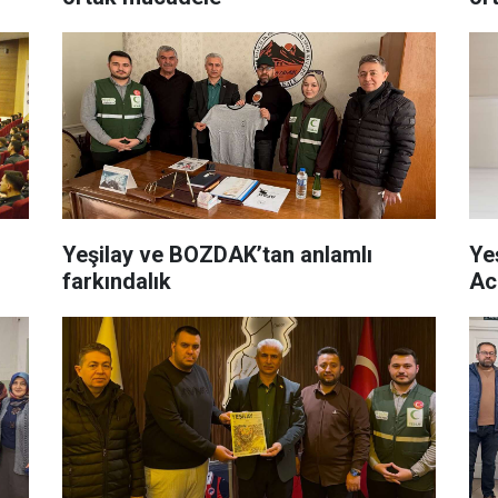
Yeşilay ve BOZDAK’tan anlamlı
Ye
farkındalık
Ac