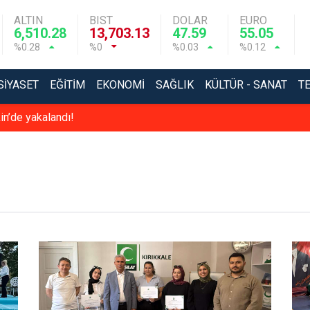
ALTIN
BIST
DOLAR
EURO
6,510.28
13,703.13
47.59
55.05
%0.28
%0
%0.03
%0.12
SIYASET
EĞITIM
EKONOMI
SAĞLIK
KÜLTÜR - SANAT
T
in’de yakalandı!